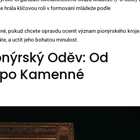
 hrála klíčovou roli v formování mládeže podle
ytné, pokud chcete opravdu ocenit význam pionýrského kroje
e, a uctít jeho bohatou minulost.
onýrský Oděv: Od
ů po Kamenné