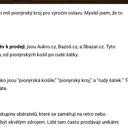
i mít pionýrský kroj pro výroční oslavu. Myslel jsem, že to
v k prodeji
, jsou Aukro.cz, Bazoš.cz, a Sbazar.cz. Tyto
, od pionýrských košil po rudé šátky.
ko jsou “pionýrská košile,” “pionýrský kroj,” a “rudý šátek.” 
áte.
upiny sběratelů, které se zaměřují na retro nebo
být skvělým zdrojem. Lidé tam často prodávají unikátní