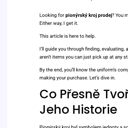
Looking for
pionýrský kroj prodej
? You m
Either way, I get it.
This article is here to help.
I’ll guide you through finding, evaluating
aren’t items you can just pick up at any s
By the end, you’ll know the uniform’s co
making your purchase. Let’s dive in.
Co Přesně Tvoř
Jeho Historie
Pionýrský kroj byl symbolem jednoty a so